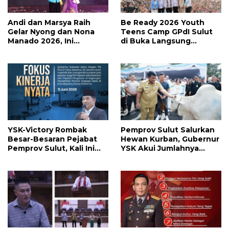
Andi dan Marsya Raih
Be Ready 2026 Youth
Gelar Nyong dan Nona
Teens Camp GPdI Sulut
Manado 2026, Ini
di Buka Langsung
Pemenang Selengkapnya
Wapres RI Gibran
Rakabuming Raka, Hillary
Julia Tuwo Beri Apresiasi
Tinggi
YSK-Victory Rombak
Pemprov Sulut Salurkan
Besar-Besaran Pejabat
Hewan Kurban, Gubernur
Pemprov Sulut, Kali Ini
YSK Akui Jumlahnya
Ada 134 Jabatan dan Ini
Disesuaikan Karena
Daftarnya
Kenaikan Harga dan
Kemampuan Anggaran