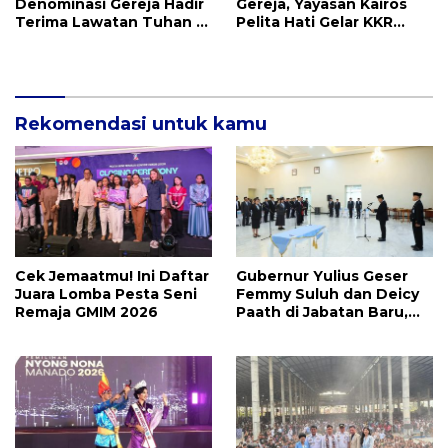
Denominasi Gereja Hadir
Gereja, Yayasan Kairos
Terima Lawatan Tuhan di
Pelita Hati Gelar KKR
KKR Mujizat Kesembuhan
Mujizat Kesembuhan
Malam Ke 3
Rekomendasi untuk kamu
Cek Jemaatmu! Ini Daftar
Gubernur Yulius Geser
Juara Lomba Pesta Seni
Femmy Suluh dan Deicy
Remaja GMIM 2026
Paath di Jabatan Baru,
Jahja Rondonuwu
Promosi jadi Kadis