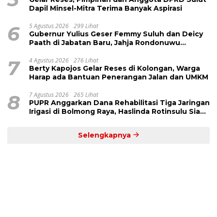
Dapil Minsel-Mitra Terima Banyak Aspirasi
6
5 Agustus 2026
299 Lihat
Gubernur Yulius Geser Femmy Suluh dan Deicy
Paath di Jabatan Baru, Jahja Rondonuwu
Promosi jadi Kadis
7
4 Agustus 2026
276 Lihat
Berty Kapojos Gelar Reses di Kolongan, Warga
Harap ada Bantuan Penerangan Jalan dan UMKM
8
7 Agustus 2026
265 Lihat
PUPR Anggarkan Dana Rehabilitasi Tiga Jaringan
Irigasi di Bolmong Raya, Haslinda Rotinsulu Siap
Kawal
Selengkapnya