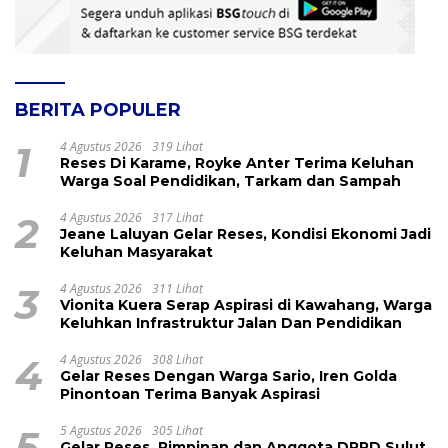
BERITA POPULER
1
4 Agustus 2026
319 Lihat
Reses Di Karame, Royke Anter Terima Keluhan
Warga Soal Pendidikan, Tarkam dan Sampah
2
4 Agustus 2026
317 Lihat
Jeane Laluyan Gelar Reses, Kondisi Ekonomi Jadi
Keluhan Masyarakat
3
4 Agustus 2026
311 Lihat
Vionita Kuera Serap Aspirasi di Kawahang, Warga
Keluhkan Infrastruktur Jalan Dan Pendidikan
4
4 Agustus 2026
308 Lihat
Gelar Reses Dengan Warga Sario, Iren Golda
Pinontoan Terima Banyak Aspirasi
5
5 Agustus 2026
305 Lihat
Gelar Reses, Pimpinan dan Anggota DPRD Sulut