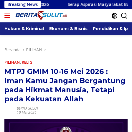
Langsung
M 2026
Breaking News
Serap Aspirasi Masyarakat Banjar Buana Kerta 
ke
konten
Hukum & Kriminal
Ekonomi & Bisnis
Pendidikan & Ipt
Beranda
PILIHAN
PILIHAN
,
RELIGI
MTPJ GMIM 10-16 Mei 2026 :
Iman Kamu Jangan Bergantung
pada Hikmat Manusia, Tetapi
pada Kekuatan Allah
BERITA SULUT
10 Mei 2026