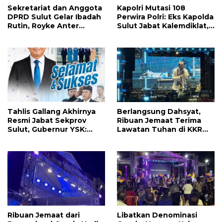
Sekretariat dan Anggota
Kapolri Mutasi 108
DPRD Sulut Gelar Ibadah
Perwira Polri: Eks Kapolda
Rutin, Royke Anter
Sulut Jabat Kalemdiklat,
Sampaikan Firman Tuhan
9 Kapolda Ikut Diganti,
Menjadi Alarm dan
Berikutnya Daftarnya
Pengingat
Tahlis Gallang Akhirnya
Berlangsung Dahsyat,
Resmi Jabat Sekprov
Ribuan Jemaat Terima
Sulut, Gubernur YSK:
Lawatan Tuhan di KKR
Pemerintahan Harus
Mujizat Kesembuhan
Cepat, Tepat, dan
‘Waktunya Sudah Dekat’
Berdampak
Ribuan Jemaat dari
Libatkan Denominasi