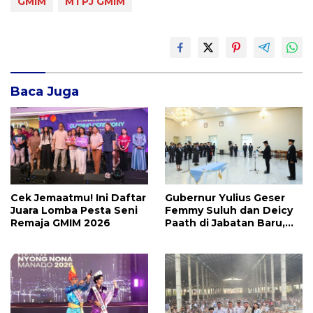
GMIM
MTPJ GMIM
Baca Juga
Cek Jemaatmu! Ini Daftar
Gubernur Yulius Geser
Juara Lomba Pesta Seni
Femmy Suluh dan Deicy
Remaja GMIM 2026
Paath di Jabatan Baru,
Jahja Rondonuwu
Promosi jadi Kadis