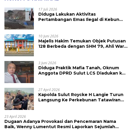
17 Juli 2026
Diduga Lakukan Aktivitas
Pertambangan Emas Ilegal di Kebun
Raya Megawati, Kepolisian Didesak
Tangkap Vinni Sondakh
10 Juni 2026
Majelis Hakim Temukan Objek Putusan
128 Berbeda dengan SHM 79, Ahli Waris
Ajukan Banding Atas Putusan PN
Tondano
3 Juni 2026
Diduga Praktik Mafia Tanah, Oknum
Anggota DPRD Sulut LCS Diadukan ke
BK dan MP
27 April 2026
Kapolda Sulut Roycke H Langie Turun
Langsung Ke Perkebunan Tatawiran
Tinjau Polemik Lahan 55 Hektare
23 April 2026
Dugaan Adanya Provokasi dan Pencemaran Nama
Baik, Wenny Lumentut Resmi Laporkan Sejumlah
Bakal Calon Hukum Tua Desa Koha