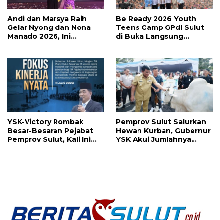
Andi dan Marsya Raih
Be Ready 2026 Youth
Gelar Nyong dan Nona
Teens Camp GPdI Sulut
Manado 2026, Ini
di Buka Langsung
Pemenang Selengkapnya
Wapres RI Gibran
Rakabuming Raka, Hillary
Julia Tuwo Beri Apresiasi
Tinggi
YSK-Victory Rombak
Pemprov Sulut Salurkan
Besar-Besaran Pejabat
Hewan Kurban, Gubernur
Pemprov Sulut, Kali Ini
YSK Akui Jumlahnya
Ada 134 Jabatan dan Ini
Disesuaikan Karena
Daftarnya
Kenaikan Harga dan
Kemampuan Anggaran