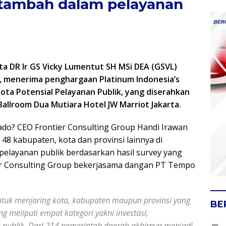
 tambah dalam pelayanan
a DR Ir GS Vicky Lumentut SH MSi DEA (GSVL)
, menerima penghargaan Platinum Indonesia’s
ota Potensial Pelayanan Publik, yang diserahkan
allroom Dua Mutiara Hotel JW Marriot Jakarta.
do? CEO Frontier Consulting Group Handi Irawan
8 kabupaten, kota dan provinsi lainnya di
 pelayanan publik berdasarkan hasil survey yang
er Consulting Group bekerjasama dangan PT Tempo
ntuk menjaring kota, kabupaten maupun provinsi yang
BE
 meliputi empat kategori yakni investasi,
n publik. Dari 214 pemerintah daerah akhirnya menjadi