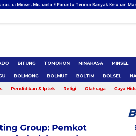
a E Paruntu Terima Banyak Keluhan Masyarakat
Gracia Y
ADO
BITUNG
TOMOHON
MINAHASA
MINSEL
GU
BOLMONG
BOLMUT
BOLTIM
BOLSEL
NA
s
Pendidikan & Iptek
Religi
Olahraga
Gaya Hid
lting Group: Pemkot