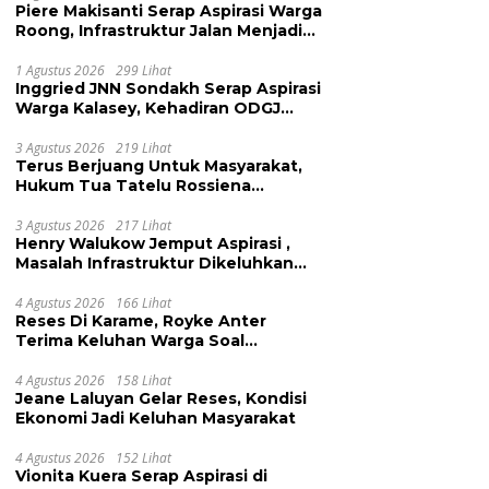
Piere Makisanti Serap Aspirasi Warga
Roong, Infrastruktur Jalan Menjadi
Keluhan
1 Agustus 2026
299 Lihat
Inggried JNN Sondakh Serap Aspirasi
Warga Kalasey, Kehadiran ODGJ
Dikeluhkan
3 Agustus 2026
219 Lihat
Terus Berjuang Untuk Masyarakat,
Hukum Tua Tatelu Rossiena
Anashtasya Angkouw Apresiasi
Kinerja Anggota DPRD Henry
3 Agustus 2026
217 Lihat
Henry Walukow Jemput Aspirasi ,
Walukow
Masalah Infrastruktur Dikeluhkan
Warga Dimembe
4 Agustus 2026
166 Lihat
Reses Di Karame, Royke Anter
Terima Keluhan Warga Soal
Pendidikan, Tarkam dan Sampah
4 Agustus 2026
158 Lihat
Jeane Laluyan Gelar Reses, Kondisi
Ekonomi Jadi Keluhan Masyarakat
4 Agustus 2026
152 Lihat
Vionita Kuera Serap Aspirasi di