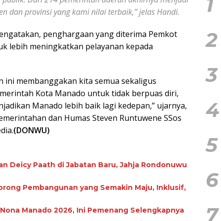
1
 dan provinsi yang kami nilai terbaik,” jelas Handi.
2
mengatakan, penghargaan yang diterima Pemkot
k lebih meningkatkan pelayanan kepada
3
n ini membanggakan kita semua sekaligus
merintah Kota Manado untuk tidak berpuas diri,
4
adikan Manado lebih baik lagi kedepan,” ujarnya,
 Pemerintahan dan Humas Steven Runtuwene SSos
dia.
(DONWU)
5
an Deicy Paath di Jabatan Baru, Jahja Rondonuwu
6
ong Pembangunan yang Semakin Maju, Inklusif,
7
n Nona Manado 2026, Ini Pemenang Selengkapnya