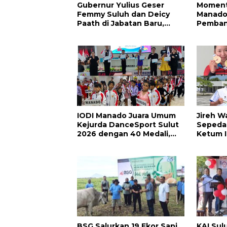
Gubernur Yulius Geser
Moment
Femmy Suluh dan Deicy
Manado
Paath di Jabatan Baru,
Pemban
Jahja Rondonuwu Promosi
Semakin
jadi Kadis
Berkela
IODI Manado Juara Umum
Jireh W
Kejurda DanceSport Sulut
Sepeda
2026 dengan 40 Medali,
Ketum I
Mercy Lateka: Iven Lebih
Pepah R
Besar Sudah Menanti
Jabar
BSG Salurkan 19 Ekor Sapi
KAI Sul