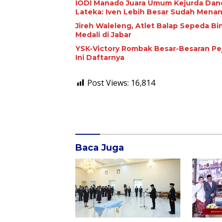
IODI Manado Juara Umum Kejurda Danc
Lateka: Iven Lebih Besar Sudah Menan
Jireh Waleleng, Atlet Balap Sepeda B
Medali di Jabar
YSK-Victory Rombak Besar-Besaran Peja
Ini Daftarnya
Post Views:
16,814
2,587
Komentar
Baca Juga