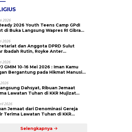
LIGIUS
ni 2026
Ready 2026 Youth Teens Camp GPdI
ut di Buka Langsung Wapres RI Gibran
abuming Raka, Hillary Julia Tuwo Beri
esiasi Tinggi
i 2026
retariat dan Anggota DPRD Sulut
ar Ibadah Rutin, Royke Anter
paikan Firman Tuhan Menjadi Alarm
 Pengingat
i 2026
J GMIM 10-16 Mei 2026 : Iman Kamu
gan Bergantung pada Hikmat Manusia,
api pada Kekuatan Allah
 2026
langsung Dahsyat, Ribuan Jemaat
a Lawatan Tuhan di KKR Mujizat
embuhan ‘Waktunya Sudah Dekat’
ril 2026
uan Jemaat dari Denominasi Gereja
r Terima Lawatan Tuhan di KKR
izat Kesembuhan Malam Ke 3
Selengkapnya