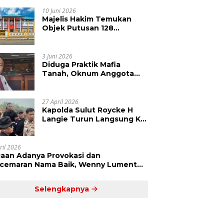
Kepolisian Didesak
Tangkap Vinni Sondakh
10 Juni 2026
Majelis Hakim Temukan
Objek Putusan 128
Berbeda dengan SHM 79,
Ahli Waris Ajukan Banding
Atas Putusan PN Tondano
3 Juni 2026
Diduga Praktik Mafia
Tanah, Oknum Anggota
DPRD Sulut LCS Diadukan
ke BK dan MP
27 April 2026
Kapolda Sulut Roycke H
Langie Turun Langsung Ke
Perkebunan Tatawiran
Tinjau Polemik Lahan 55
Hektare
ril 2026
aan Adanya Provokasi dan
cemaran Nama Baik, Wenny Lumentut
mi Laporkan Sejumlah Bakal Calon
um Tua Desa Koha
Selengkapnya