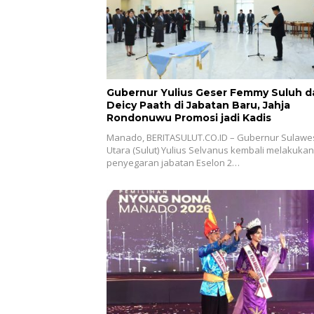
Gubernur Yulius Geser Femmy Suluh d
Deicy Paath di Jabatan Baru, Jahja
Rondonuwu Promosi jadi Kadis
Manado, BERITASULUT.CO.ID – Gubernur Sulawe
Utara (Sulut) Yulius Selvanus kembali melakukan
penyegaran jabatan Eselon 2…