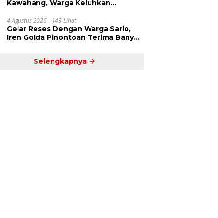
Kawahang, Warga Keluhkan
Infrastruktur Jalan Dan Pendidikan
4 Agustus 2026
143 Lihat
Gelar Reses Dengan Warga Sario,
Iren Golda Pinontoan Terima Banyak
Aspirasi
Selengkapnya