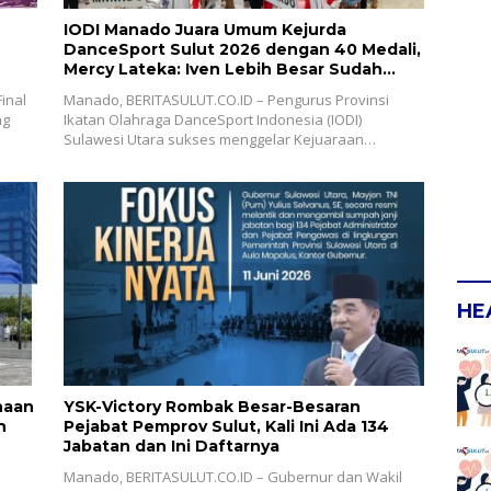
IODI Manado Juara Umum Kejurda
DanceSport Sulut 2026 dengan 40 Medali,
Mercy Lateka: Iven Lebih Besar Sudah
Menanti
inal
Manado, BERITASULUT.CO.ID – Pengurus Provinsi
ng
Ikatan Olahraga DanceSport Indonesia (IODI)
Sulawesi Utara sukses menggelar Kejuaraan…
HE
naan
YSK-Victory Rombak Besar-Besaran
h
Pejabat Pemprov Sulut, Kali Ini Ada 134
Jabatan dan Ini Daftarnya
Manado, BERITASULUT.CO.ID – Gubernur dan Wakil