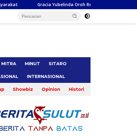
ubelinda Oroh Reses di Desa Seretan, Warga Keluhkan Soal Perb
tutup
MITRA
MINUT
SITARO
SIONAL
INTERNASIONAL
up
Showbiz
Opinion
Histori