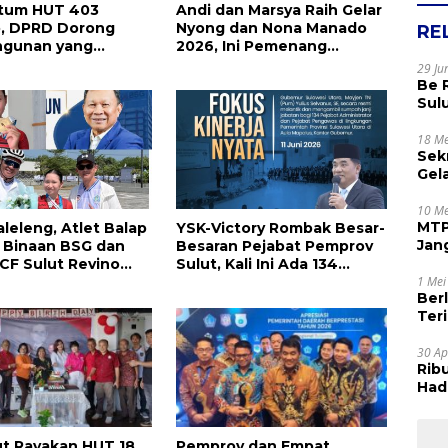
um HUT 403
Andi dan Marsya Raih Gelar
, DPRD Dorong
Nyong dan Nona Manado
RE
gunan yang
2026, Ini Pemenang
 Maju, Inklusif, dan
Selengkapnya
29 Ju
njutan
Be 
Sul
Rak
Apr
18 Me
Sek
Gel
Sam
dan
10 Me
MTP
aleleng, Atlet Balap
YSK-Victory Rombak Besar-
Jan
 Binaan BSG dan
Besaran Pejabat Pemprov
Tet
CF Sulut Revino
Sulut, Kali Ini Ada 134
aih 2 Medali di
Jabatan dan Ini Daftarnya
1 Mei
Ber
Terim
Kes
30 Ap
Rib
Hadi
Muj
ut Rayakan HUT 18
Pemprov dan Empat