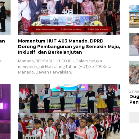
an
Momentum HUT 403 Manado, DPRD
Dorong Pembangunan yang Semakin Maju,
Inklusif, dan Berkelanjutan
si
Manado, BERITASULUT.CO.ID – Dalam rangka
memperingati Hari Ulang Tahun (HUT) ke-403 Kota
Manado, Dewan Perwakilan…
23 Ap
Dug
Pen
Res
Huk