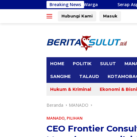
Langsung
an Dikeluhkan Warga
Breaking News
Serap Aspirasi di Minsel, Michael
ke
konten
Hubungi Kami
Masuk
tutup
HOME
POLITIK
SULUT
MAN
SANGIHE
TALAUD
KOTAMOBA
Hukum & Kriminal
Ekonomi & Bisni
Beranda
MANADO
MANADO
,
PILIHAN
CEO Frontier Consu