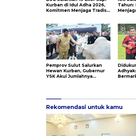
Kurban di Idul Adha 2026,
Tahun: 
Komitmen Menjaga Tradisi
Menjag
Berbagi
Pejuang
Indones
Pemprov Sulut Salurkan
Diduku
Hewan Kurban, Gubernur
Adhyak
YSK Akui Jumlahnya
Bermark
Disesuaikan Karena
Asal Pe
Kenaikan Harga dan
Kemampuan Anggaran
Rekomendasi untuk kamu