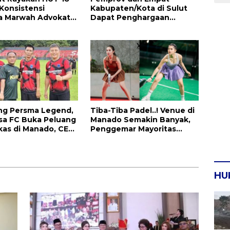
Konsistensi
Kabupaten/Kota di Sulut
a Marwah Advokat,
Dapat Penghargaan
 Keadilan untuk
Nasional Atas Prestasi Ini
ia Maju
ng Persma Legend,
Tiba-Tiba Padel..! Venue di
sa FC Buka Peluang
Manado Semakin Banyak,
as di Manado, CEO:
Penggemar Mayoritas
mprov Sulut Serius!
Perempuan
HU