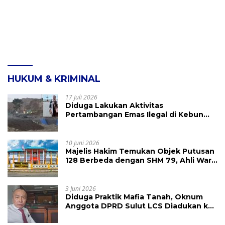
HUKUM & KRIMINAL
17 Juli 2026
Diduga Lakukan Aktivitas
Pertambangan Emas Ilegal di Kebun
Raya Megawati, Kepolisian Didesak
Tangkap Vinni Sondakh
10 Juni 2026
Majelis Hakim Temukan Objek Putusan
128 Berbeda dengan SHM 79, Ahli Waris
Ajukan Banding Atas Putusan PN
Tondano
3 Juni 2026
Diduga Praktik Mafia Tanah, Oknum
Anggota DPRD Sulut LCS Diadukan ke
BK dan MP