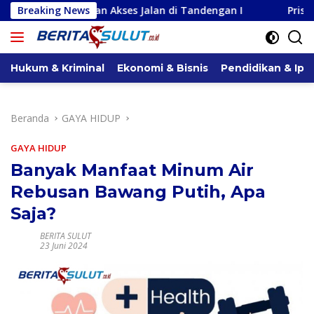
Langsung
an Akses Jalan di Tandengan I
Breaking News
Priscilla Cindy Wurangi
ke
konten
Hukum & Kriminal
Ekonomi & Bisnis
Pendidikan & Ipt
Beranda
GAYA HIDUP
GAYA HIDUP
Banyak Manfaat Minum Air
Rebusan Bawang Putih, Apa
Saja?
BERITA SULUT
23 Juni 2024