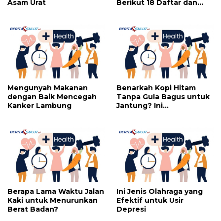
Asam Urat
Berikut 18 Daftar dan
Cara Mengatasinya
Mengunyah Makanan
Benarkah Kopi Hitam
dengan Baik Mencegah
Tanpa Gula Bagus untuk
Kanker Lambung
Jantung? Ini
Penjelasannya
Berapa Lama Waktu Jalan
Ini Jenis Olahraga yang
Kaki untuk Menurunkan
Efektif untuk Usir
Berat Badan?
Depresi