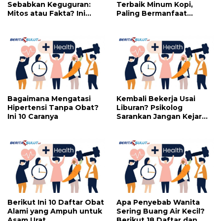
Sebabkan Keguguran:
Terbaik Minum Kopi,
Mitos atau Fakta? Ini
Paling Bermanfaat
yang Perlu Dihindari
Dikonsumsi di Jam Ini
Bagaimana Mengatasi
Kembali Bekerja Usai
Hipertensi Tanpa Obat?
Liburan? Psikolog
Ini 10 Caranya
Sarankan Jangan Kejar
Perfeksi
Berikut Ini 10 Daftar Obat
Apa Penyebab Wanita
Alami yang Ampuh untuk
Sering Buang Air Kecil?
Asam Urat
Berikut 18 Daftar dan