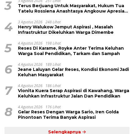
3
3 Agustus 2026
251 Lihat
Terus Berjuang Untuk Masyarakat, Hukum Tua
Tatelu Rossiena Anashtasya Angkouw Apresiasi
Kinerja Anggota DPRD Henry Walukow
4
3 Agustus 2026
248 Lihat
Henry Walukow Jemput Aspirasi , Masalah
Infrastruktur Dikeluhkan Warga Dimembe
5
4 Agustus 2026
198 Lihat
Reses Di Karame, Royke Anter Terima Keluhan
Warga Soal Pendidikan, Tarkam dan Sampah
6
4 Agustus 2026
189 Lihat
Jeane Laluyan Gelar Reses, Kondisi Ekonomi Jadi
Keluhan Masyarakat
7
4 Agustus 2026
186 Lihat
Vionita Kuera Serap Aspirasi di Kawahang, Warga
Keluhkan Infrastruktur Jalan Dan Pendidikan
8
4 Agustus 2026
176 Lihat
Gelar Reses Dengan Warga Sario, Iren Golda
Pinontoan Terima Banyak Aspirasi
Selengkapnya