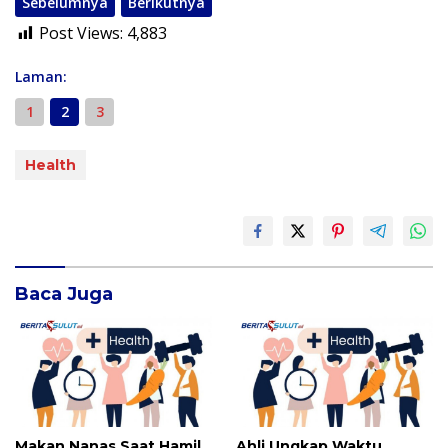
Sebelumnya
Berikutnya
Post Views:
4,883
Laman:
1
2
3
Health
Baca Juga
Makan Nanas Saat Hamil
Ahli Ungkap Waktu