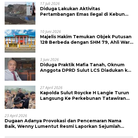
17 Juli 2026
Diduga Lakukan Aktivitas
Pertambangan Emas Ilegal di Kebun
Raya Megawati, Kepolisian Didesak
Tangkap Vinni Sondakh
10 Juni 2026
Majelis Hakim Temukan Objek Putusan
128 Berbeda dengan SHM 79, Ahli Waris
Ajukan Banding Atas Putusan PN
Tondano
3 Juni 2026
Diduga Praktik Mafia Tanah, Oknum
Anggota DPRD Sulut LCS Diadukan ke
BK dan MP
27 April 2026
Kapolda Sulut Roycke H Langie Turun
Langsung Ke Perkebunan Tatawiran
Tinjau Polemik Lahan 55 Hektare
23 April 2026
Dugaan Adanya Provokasi dan Pencemaran Nama
Baik, Wenny Lumentut Resmi Laporkan Sejumlah
Bakal Calon Hukum Tua Desa Koha