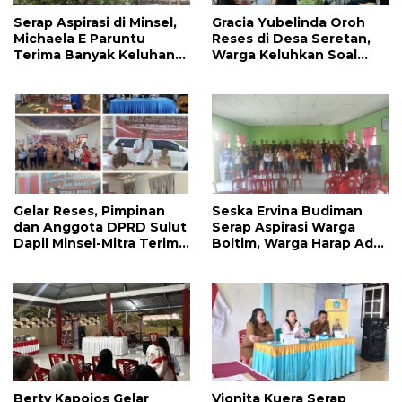
Serap Aspirasi di Minsel,
Gracia Yubelinda Oroh
Michaela E Paruntu
Reses di Desa Seretan,
Terima Banyak Keluhan
Warga Keluhkan Soal
Masyarakat
Perbaikkan Infrastruktur
Jalan
Gelar Reses, Pimpinan
Seska Ervina Budiman
dan Anggota DPRD Sulut
Serap Aspirasi Warga
Dapil Minsel-Mitra Terima
Boltim, Warga Harap Ada
Banyak Aspirasi
Dukungan Pengurusan
IPR
Berty Kapojos Gelar
Vionita Kuera Serap