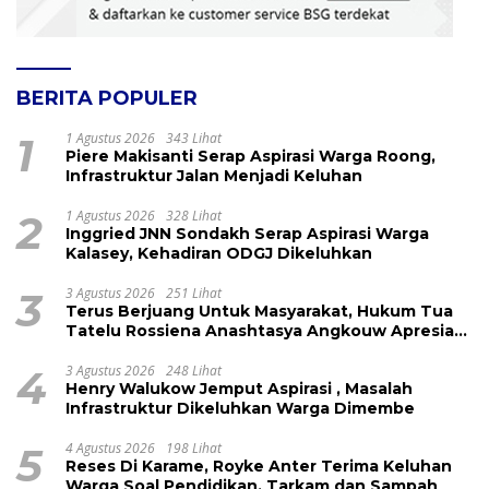
BERITA POPULER
1
1 Agustus 2026
343 Lihat
Piere Makisanti Serap Aspirasi Warga Roong,
Infrastruktur Jalan Menjadi Keluhan
2
1 Agustus 2026
328 Lihat
Inggried JNN Sondakh Serap Aspirasi Warga
Kalasey, Kehadiran ODGJ Dikeluhkan
3
3 Agustus 2026
251 Lihat
Terus Berjuang Untuk Masyarakat, Hukum Tua
Tatelu Rossiena Anashtasya Angkouw Apresiasi
Kinerja Anggota DPRD Henry Walukow
4
3 Agustus 2026
248 Lihat
Henry Walukow Jemput Aspirasi , Masalah
Infrastruktur Dikeluhkan Warga Dimembe
5
4 Agustus 2026
198 Lihat
Reses Di Karame, Royke Anter Terima Keluhan
Warga Soal Pendidikan, Tarkam dan Sampah