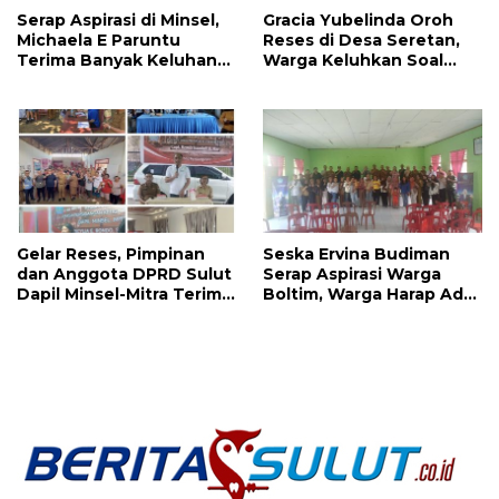
Serap Aspirasi di Minsel,
Gracia Yubelinda Oroh
Michaela E Paruntu
Reses di Desa Seretan,
Terima Banyak Keluhan
Warga Keluhkan Soal
Masyarakat
Perbaikkan Infrastruktur
Jalan
Gelar Reses, Pimpinan
Seska Ervina Budiman
dan Anggota DPRD Sulut
Serap Aspirasi Warga
Dapil Minsel-Mitra Terima
Boltim, Warga Harap Ada
Banyak Aspirasi
Dukungan Pengurusan
IPR