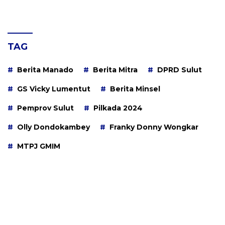
TAG
Berita Manado
Berita Mitra
DPRD Sulut
GS Vicky Lumentut
Berita Minsel
Pemprov Sulut
Pilkada 2024
Olly Dondokambey
Franky Donny Wongkar
MTPJ GMIM