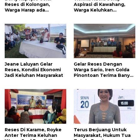
Reses di Kolongan,
Aspirasi di Kawahang,
Warga Harap ada
Warga Keluhkan
Bantuan Penerangan
Infrastruktur Jalan Dan
Jalan dan UMKM
Pendidikan
Jeane Laluyan Gelar
Gelar Reses Dengan
Reses, Kondisi Ekonomi
Warga Sario, Iren Golda
Jadi Keluhan Masyarakat
Pinontoan Terima Banyak
Aspirasi
Reses Di Karame, Royke
Terus Berjuang Untuk
Anter Terima Keluhan
Masyarakat, Hukum Tua