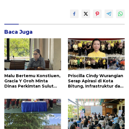
Baca Juga
Malu Bertemu Konstiuen,
Priscilla Cindy Wurangian
Gracia Y Oroh Minta
Serap Apirasi di Kota
Dinas Perkimtan Sulut
Bitung, Infrastruktur dan
Prioritaskan
Kesehatan Serta
Pembangunan Akses
Pendidikan Dikeluhkan
Jalan di Tandengan I
Warga