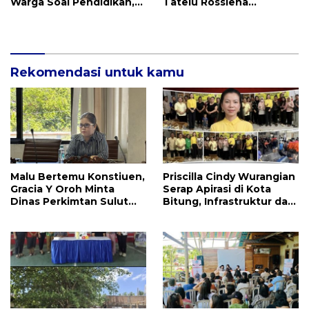
Warga Soal Pendidikan,
Tatelu Rossiena
Tarkam dan Sampah
Anashtasya Angkouw
Apresiasi Kinerja
Anggota DPRD Henry
Walukow
Rekomendasi untuk kamu
Malu Bertemu Konstiuen,
Priscilla Cindy Wurangian
Gracia Y Oroh Minta
Serap Apirasi di Kota
Dinas Perkimtan Sulut
Bitung, Infrastruktur dan
Prioritaskan
Kesehatan Serta
Pembangunan Akses
Pendidikan Dikeluhkan
Jalan di Tandengan I
Warga