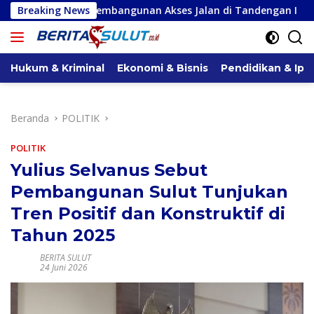
Langsung
bangunan Akses Jalan di Tandengan I
Breaking News
Priscilla Cindy W
ke
konten
Hukum & Kriminal
Ekonomi & Bisnis
Pendidikan & Ipt
Beranda
POLITIK
POLITIK
Yulius Selvanus Sebut
Pembangunan Sulut Tunjukan
Tren Positif dan Konstruktif di
Tahun 2025
BERITA SULUT
24 Juni 2026