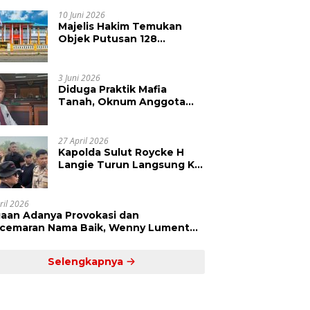
Kepolisian Didesak
Tangkap Vinni Sondakh
10 Juni 2026
Majelis Hakim Temukan
Objek Putusan 128
Berbeda dengan SHM 79,
Ahli Waris Ajukan Banding
Atas Putusan PN Tondano
3 Juni 2026
Diduga Praktik Mafia
Tanah, Oknum Anggota
DPRD Sulut LCS Diadukan
ke BK dan MP
27 April 2026
Kapolda Sulut Roycke H
Langie Turun Langsung Ke
Perkebunan Tatawiran
Tinjau Polemik Lahan 55
Hektare
ril 2026
aan Adanya Provokasi dan
cemaran Nama Baik, Wenny Lumentut
mi Laporkan Sejumlah Bakal Calon
um Tua Desa Koha
Selengkapnya