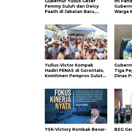
Gubernur Yulius Geser
Ini Pan
Femmy Suluh dan Deicy
Gubernu
Paath di Jabatan Baru,
Warga K
Jahja Rondonuwu Promosi
Pergant
jadi Kadis
Hingga P
Yulius-Victor Kompak
Gubernu
Hadiri PENAS di Gorontalo,
Tiga Pej
Komitmen Pemprov Sulut
Dinas P
Dukung Program
yang M
Ketahanan Pangan
Presiden Prabowo
YSK-Victory Rombak Besar-
BSG Gen