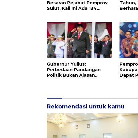
Besaran Pejabat Pemprov
Tahun,
Sulut, Kali Ini Ada 134
Berhar
Jabatan dan Ini Daftarnya
Berinov
Bisnis
Gubernur Yulius:
Pempro
Perbedaan Pandangan
Kabupat
Politik Bukan Alasan
Dapat 
Perpecahan, Tapi
Nasional
Kekayaan Besar
Rekomendasi untuk kamu