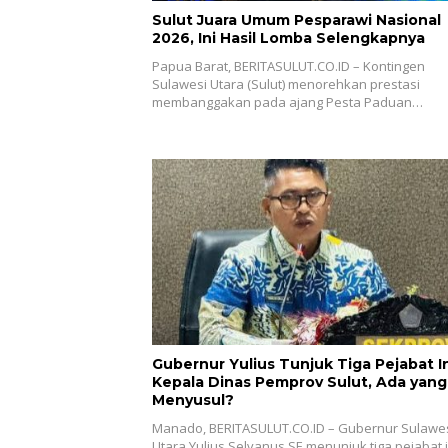
Sulut Juara Umum Pesparawi Nasional
2026, Ini Hasil Lomba Selengkapnya
Papua Barat, BERITASULUT.CO.ID – Kontingen
Sulawesi Utara (Sulut) menorehkan prestasi
membanggakan pada ajang Pesta Paduan…
Gubernur Yulius Tunjuk Tiga Pejabat In
Kepala Dinas Pemprov Sulut, Ada yang
Menyusul?
Manado, BERITASULUT.CO.ID – Gubernur Sulawe
Utara Yulius Selvanus SE menunjuk tiga pejabat i