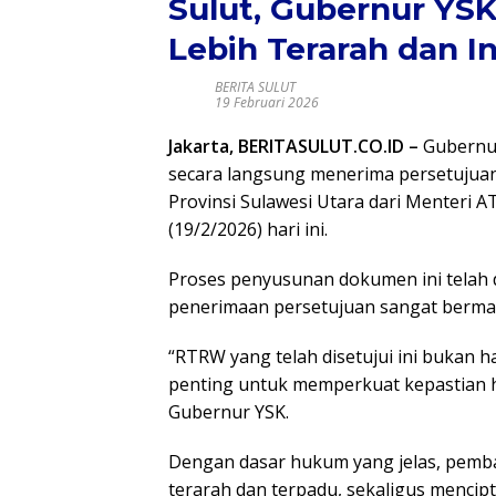
Sulut, Gubernur Y
Lebih Terarah dan I
BERITA SULUT
19 Februari 2026
Jakarta, BERITASULUT.CO.ID –
Gubernur
secara langsung menerima persetujua
Provinsi Sulawesi Utara dari Menteri 
(19/2/2026) hari ini.
Proses penyusunan dokumen ini telah 
penerimaan persetujuan sangat bermak
“RTRW yang telah disetujui ini bukan 
penting untuk memperkuat kepastian h
Gubernur YSK.
Dengan dasar hukum yang jelas, pemba
terarah dan terpadu, sekaligus mencipt