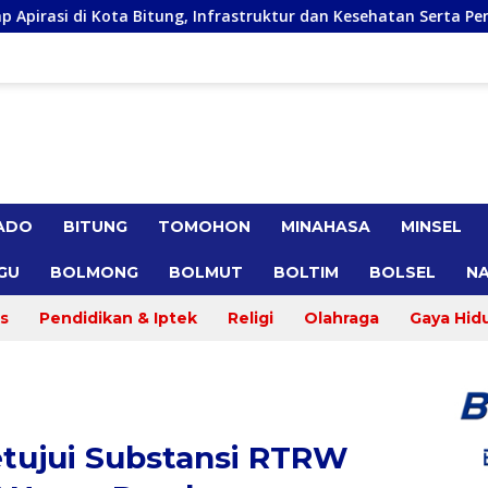
, Infrastruktur dan Kesehatan Serta Pendidikan Dikeluhkan Warg
ADO
BITUNG
TOMOHON
MINAHASA
MINSEL
GU
BOLMONG
BOLMUT
BOLTIM
BOLSEL
NA
s
Pendidikan & Iptek
Religi
Olahraga
Gaya Hid
tujui Substansi RTRW