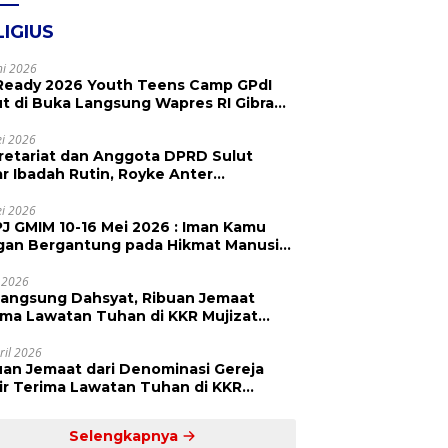
LIGIUS
ni 2026
Ready 2026 Youth Teens Camp GPdI
ut di Buka Langsung Wapres RI Gibran
abuming Raka, Hillary Julia Tuwo Beri
esiasi Tinggi
i 2026
retariat dan Anggota DPRD Sulut
ar Ibadah Rutin, Royke Anter
paikan Firman Tuhan Menjadi Alarm
 Pengingat
i 2026
J GMIM 10-16 Mei 2026 : Iman Kamu
gan Bergantung pada Hikmat Manusia,
api pada Kekuatan Allah
 2026
langsung Dahsyat, Ribuan Jemaat
a Lawatan Tuhan di KKR Mujizat
embuhan ‘Waktunya Sudah Dekat’
ril 2026
uan Jemaat dari Denominasi Gereja
r Terima Lawatan Tuhan di KKR
izat Kesembuhan Malam Ke 3
Selengkapnya