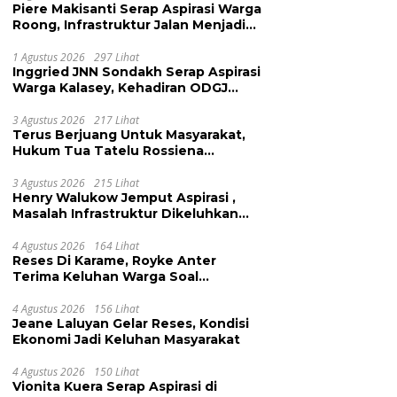
Piere Makisanti Serap Aspirasi Warga
Roong, Infrastruktur Jalan Menjadi
Keluhan
1 Agustus 2026
297 Lihat
Inggried JNN Sondakh Serap Aspirasi
Warga Kalasey, Kehadiran ODGJ
Dikeluhkan
3 Agustus 2026
217 Lihat
Terus Berjuang Untuk Masyarakat,
Hukum Tua Tatelu Rossiena
Anashtasya Angkouw Apresiasi
Kinerja Anggota DPRD Henry
3 Agustus 2026
215 Lihat
Henry Walukow Jemput Aspirasi ,
Walukow
Masalah Infrastruktur Dikeluhkan
Warga Dimembe
4 Agustus 2026
164 Lihat
Reses Di Karame, Royke Anter
Terima Keluhan Warga Soal
Pendidikan, Tarkam dan Sampah
4 Agustus 2026
156 Lihat
Jeane Laluyan Gelar Reses, Kondisi
Ekonomi Jadi Keluhan Masyarakat
4 Agustus 2026
150 Lihat
Vionita Kuera Serap Aspirasi di