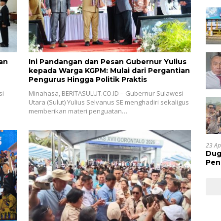
an
Ini Pandangan dan Pesan Gubernur Yulius
kepada Warga KGPM: Mulai dari Pergantian
Pengurus Hingga Politik Praktis
si
Minahasa, BERITASULUT.CO.ID – Gubernur Sulawesi
Utara (Sulut) Yulius Selvanus SE menghadiri sekaligus
memberikan materi penguatan…
23 Ap
Dug
Pen
Res
Huk