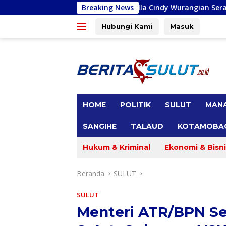
Langsung
Priscilla Cindy Wurangian Serap Apirasi di Kota Bitung
Breaking News
ke
konten
Hubungi Kami
Masuk
tutup
HOME
POLITIK
SULUT
MAN
SANGIHE
TALAUD
KOTAMOBA
Hukum & Kriminal
Ekonomi & Bisni
Beranda
SULUT
SULUT
Menteri ATR/BPN Se