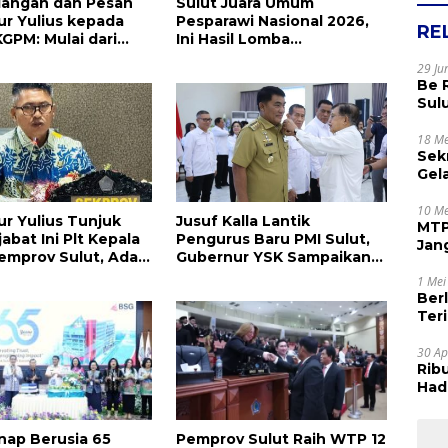
dangan dan Pesan
Sulut Juara Umum
r Yulius kepada
Pesparawi Nasional 2026,
RE
GPM: Mulai dari
Ini Hasil Lomba
ian Pengurus
Selengkapnya
29 Ju
olitik Praktis
Be 
Sul
Rak
Apr
18 Me
Sek
Gel
Sam
dan
10 Me
r Yulius Tunjuk
Jusuf Kalla Lantik
MTP
abat Ini Plt Kepala
Pengurus Baru PMI Sulut,
Jan
emprov Sulut, Ada
Gubernur YSK Sampaikan
Tet
enyusul?
Ini
1 Mei
Ber
Terim
Kes
30 Ap
Rib
Hadi
Muj
ap Berusia 65
Pemprov Sulut Raih WTP 12