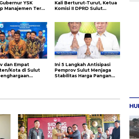
 Gubernur YSK
Kali Berturut-Turut, Ketua
ap Manajemen Terus
Komisi II DPRD Sulut
asi dan Ekspansi
Inggried JNN Sondakh
Sebut Ini Prestasi Yang
Membanggakan
v dan Empat
Ini 5 Langkah Antisipasi
en/Kota di Sulut
Pemprov Sulut Menjaga
Penghargaan
Stabilitas Harga Pangan
 Atas Prestasi Ini
Jelang Idul Adha 1447 H
HU