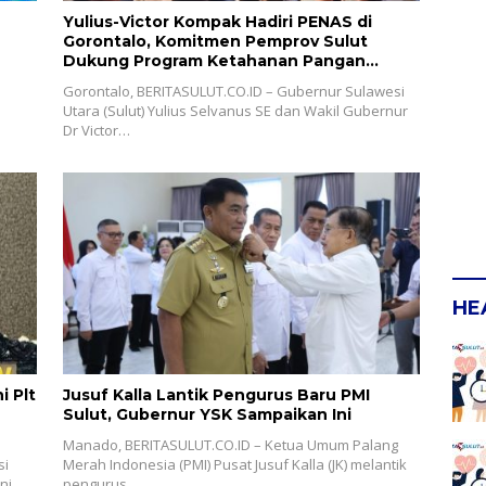
Yulius-Victor Kompak Hadiri PENAS di
Gorontalo, Komitmen Pemprov Sulut
Dukung Program Ketahanan Pangan
Presiden Prabowo
Gorontalo, BERITASULUT.CO.ID – Gubernur Sulawesi
Utara (Sulut) Yulius Selvanus SE dan Wakil Gubernur
Dr Victor…
HE
i Plt
Jusuf Kalla Lantik Pengurus Baru PMI
Sulut, Gubernur YSK Sampaikan Ini
Manado, BERITASULUT.CO.ID – Ketua Umum Palang
si
Merah Indonesia (PMI) Pusat Jusuf Kalla (JK) melantik
ni
pengurus…