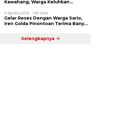
Kawahang, Warga Keluhkan
Infrastruktur Jalan Dan Pendidikan
4 Agustus 2026
140 Lihat
Gelar Reses Dengan Warga Sario,
Iren Golda Pinontoan Terima Banyak
Aspirasi
Selengkapnya