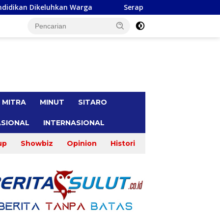
a
Serap Aspirasi di Minsel, Michaela E Paruntu Terim
tutup
MITRA
MINUT
SITARO
SIONAL
INTERNASIONAL
up
Showbiz
Opinion
Histori