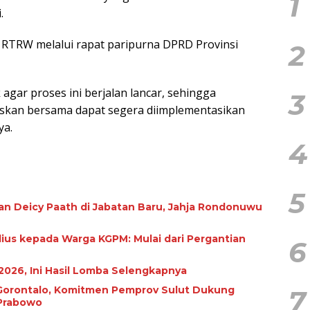
1
.
RTRW melalui rapat paripurna DPRD Provinsi
2
gar proses ini berjalan lancar, sehingga
3
kan bersama dapat segera diimplementasikan
ya.
4
5
an Deicy Paath di Jabatan Baru, Jahja Rondonuwu
ius kepada Warga KGPM: Mulai dari Pergantian
6
2026, Ini Hasil Lomba Selengkapnya
i Gorontalo, Komitmen Pemprov Sulut Dukung
7
 Prabowo