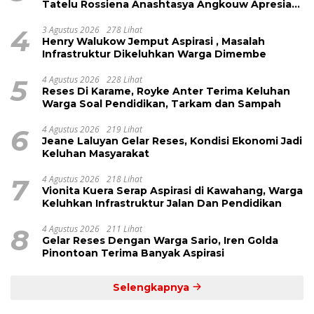
Tatelu Rossiena Anashtasya Angkouw Apresiasi
Kinerja Anggota DPRD Henry Walukow
4
3 Agustus 2026
278 Lihat
Henry Walukow Jemput Aspirasi , Masalah
Infrastruktur Dikeluhkan Warga Dimembe
5
4 Agustus 2026
228 Lihat
Reses Di Karame, Royke Anter Terima Keluhan
Warga Soal Pendidikan, Tarkam dan Sampah
6
4 Agustus 2026
219 Lihat
Jeane Laluyan Gelar Reses, Kondisi Ekonomi Jadi
Keluhan Masyarakat
7
4 Agustus 2026
218 Lihat
Vionita Kuera Serap Aspirasi di Kawahang, Warga
Keluhkan Infrastruktur Jalan Dan Pendidikan
8
4 Agustus 2026
211 Lihat
Gelar Reses Dengan Warga Sario, Iren Golda
Pinontoan Terima Banyak Aspirasi
Selengkapnya