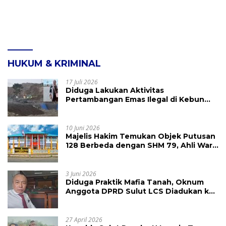
HUKUM & KRIMINAL
17 Juli 2026
Diduga Lakukan Aktivitas
Pertambangan Emas Ilegal di Kebun
Raya Megawati, Kepolisian Didesak
Tangkap Vinni Sondakh
10 Juni 2026
Majelis Hakim Temukan Objek Putusan
128 Berbeda dengan SHM 79, Ahli Waris
Ajukan Banding Atas Putusan PN
Tondano
3 Juni 2026
Diduga Praktik Mafia Tanah, Oknum
Anggota DPRD Sulut LCS Diadukan ke
BK dan MP
27 April 2026