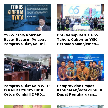
Menyusul?
YSK-Victory Rombak
BSG Genap Berusia 65
Besar-Besaran Pejabat
Tahun, Gubernur YSK
Pemprov Sulut, Kali Ini
Berharap Manajemen
Ada 134 Jabatan dan Ini
Terus Berinovasi dan
Daftarnya
Ekspansi Bisnis
Pemprov Sulut Raih WTP
Pemprov dan Empat
12 Kali Berturut-Turut,
Kabupaten/Kota di Sulut
Ketua Komisi II DPRD
Dapat Penghargaan
Sulut Inggried JNN
Nasional Atas Prestasi Ini
Sondakh Sebut Ini
Prestasi Yang