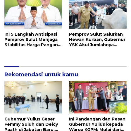
Membanggakan
Ini 5 Langkah Antisipasi
Pemprov Sulut Salurkan
Pemprov Sulut Menjaga
Hewan Kurban, Gubernur
Stabilitas Harga Pangan
YSK Akui Jumlahnya
Jelang Idul Adha 1447 H
Disesuaikan Karena
Kenaikan Harga dan
Kemampuan Anggaran
Rekomendasi untuk kamu
Gubernur Yulius Geser
Ini Pandangan dan Pesan
Femmy Suluh dan Deicy
Gubernur Yulius kepada
Paath di Jabatan Baru,
Warga KGPM: Mulai dari