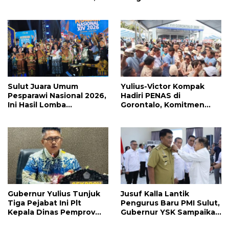
Jahja Rondonuwu
Pergantian Pengurus
Promosi jadi Kadis
Hingga Politik Praktis
Sulut Juara Umum
Yulius-Victor Kompak
Pesparawi Nasional 2026,
Hadiri PENAS di
Ini Hasil Lomba
Gorontalo, Komitmen
Selengkapnya
Pemprov Sulut Dukung
Program Ketahanan
Pangan Presiden
Prabowo
Gubernur Yulius Tunjuk
Jusuf Kalla Lantik
Tiga Pejabat Ini Plt
Pengurus Baru PMI Sulut,
Kepala Dinas Pemprov
Gubernur YSK Sampaikan
Sulut, Ada yang
Ini