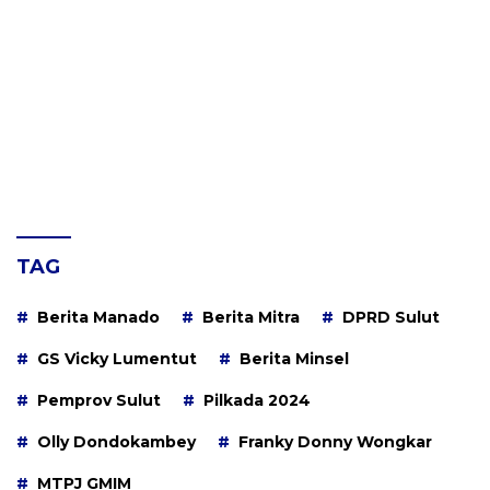
TAG
Berita Manado
Berita Mitra
DPRD Sulut
GS Vicky Lumentut
Berita Minsel
Pemprov Sulut
Pilkada 2024
Olly Dondokambey
Franky Donny Wongkar
MTPJ GMIM