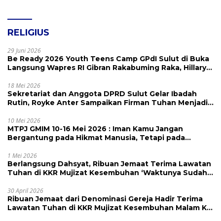
RELIGIUS
29 Juni 2026
Be Ready 2026 Youth Teens Camp GPdI Sulut di Buka
Langsung Wapres RI Gibran Rakabuming Raka, Hillary
Julia Tuwo Beri Apresiasi Tinggi
18 Mei 2026
Sekretariat dan Anggota DPRD Sulut Gelar Ibadah
Rutin, Royke Anter Sampaikan Firman Tuhan Menjadi
Alarm dan Pengingat
10 Mei 2026
MTPJ GMIM 10-16 Mei 2026 : Iman Kamu Jangan
Bergantung pada Hikmat Manusia, Tetapi pada
Kekuatan Allah
1 Mei 2026
Berlangsung Dahsyat, Ribuan Jemaat Terima Lawatan
Tuhan di KKR Mujizat Kesembuhan ‘Waktunya Sudah
Dekat’
30 April 2026
Ribuan Jemaat dari Denominasi Gereja Hadir Terima
Lawatan Tuhan di KKR Mujizat Kesembuhan Malam Ke
3