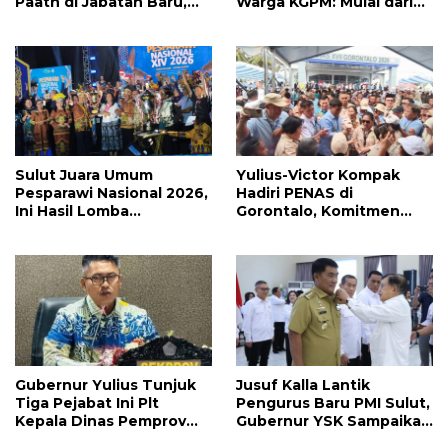
Paath di Jabatan Baru,
Warga KGPM: Mulai dari
Jahja Rondonuwu
Pergantian Pengurus
Promosi jadi Kadis
Hingga Politik Praktis
Sulut Juara Umum
Yulius-Victor Kompak
Pesparawi Nasional 2026,
Hadiri PENAS di
Ini Hasil Lomba
Gorontalo, Komitmen
Selengkapnya
Pemprov Sulut Dukung
Program Ketahanan
Pangan Presiden
Prabowo
Gubernur Yulius Tunjuk
Jusuf Kalla Lantik
Tiga Pejabat Ini Plt
Pengurus Baru PMI Sulut,
Kepala Dinas Pemprov
Gubernur YSK Sampaikan
Sulut, Ada yang
Ini