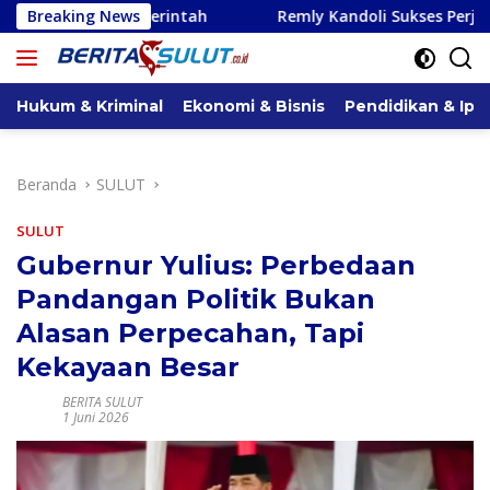
Langsung
tah
Breaking News
Remly Kandoli Sukses Perjuangkan Perbaikan Jala
ke
konten
Hukum & Kriminal
Ekonomi & Bisnis
Pendidikan & Ipt
Beranda
SULUT
SULUT
Gubernur Yulius: Perbedaan
Pandangan Politik Bukan
Alasan Perpecahan, Tapi
Kekayaan Besar
BERITA SULUT
1 Juni 2026