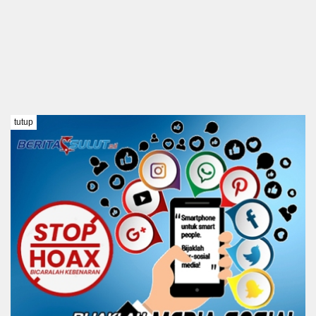
tutup
TENTANG KAMI
REDAKSI
DISCLAIMER
PEDOMAN MEDIA SIBER
KODE ETIK
Copyright @ 2021 BERITA SULUT #BeritaTanpaBatas