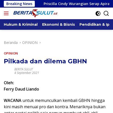
Langsung
Breaking News
Priscilla Cindy Wurangian Serap Apirasi di Kota Bitung
ke
konten
Hukum & Kriminal
Ekonomi & Bisnis
Pendidikan & Ipt
Beranda
OPINION
OPINION
Pilkada dan dilema GBHN
BERITA SULUT
4 September 2021
Oleh:
Ferry Daud Liando
WACANA
untuk memunculkan kembali GBHN hingga
kini masih menuai pro dan kontra. Menariknya bukan