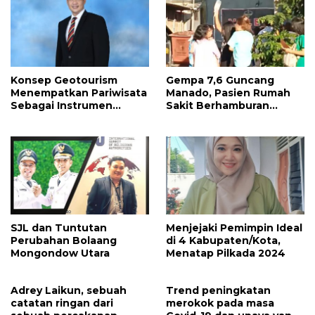
Konsep Geotourism
Gempa 7,6 Guncang
Menempatkan Pariwisata
Manado, Pasien Rumah
Sebagai Instrumen
Sakit Berhamburan
Pembangunan
Keluar Gedung Beserta
Infus
SJL dan Tuntutan
Menjejaki Pemimpin Ideal
Perubahan Bolaang
di 4 Kabupaten/Kota,
Mongondow Utara
Menatap Pilkada 2024
Adrey Laikun, sebuah
Trend peningkatan
catatan ringan dari
merokok pada masa