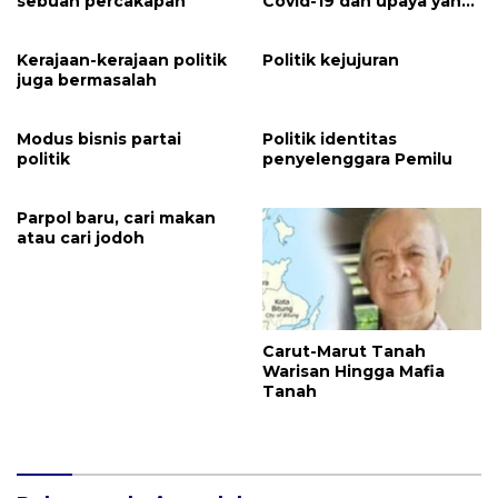
sebuah percakapan
Covid-19 dan upaya yang
perlu dilakukan
Kerajaan-kerajaan politik
Politik kejujuran
juga bermasalah
Modus bisnis partai
Politik identitas
politik
penyelenggara Pemilu
Parpol baru, cari makan
atau cari jodoh
Carut-Marut Tanah
Warisan Hingga Mafia
Tanah