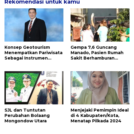
Rekomendasi untuk kamu
Konsep Geotourism
Gempa 7,6 Guncang
Menempatkan Pariwisata
Manado, Pasien Rumah
Sebagai Instrumen
Sakit Berhamburan
Pembangunan
Keluar Gedung Beserta
Infus
SJL dan Tuntutan
Menjejaki Pemimpin Ideal
Perubahan Bolaang
di 4 Kabupaten/Kota,
Mongondow Utara
Menatap Pilkada 2024