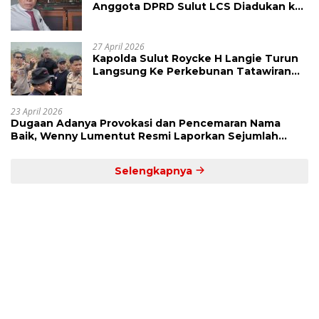
Anggota DPRD Sulut LCS Diadukan ke
BK dan MP
27 April 2026
Kapolda Sulut Roycke H Langie Turun
Langsung Ke Perkebunan Tatawiran
Tinjau Polemik Lahan 55 Hektare
23 April 2026
Dugaan Adanya Provokasi dan Pencemaran Nama
Baik, Wenny Lumentut Resmi Laporkan Sejumlah
Bakal Calon Hukum Tua Desa Koha
Selengkapnya