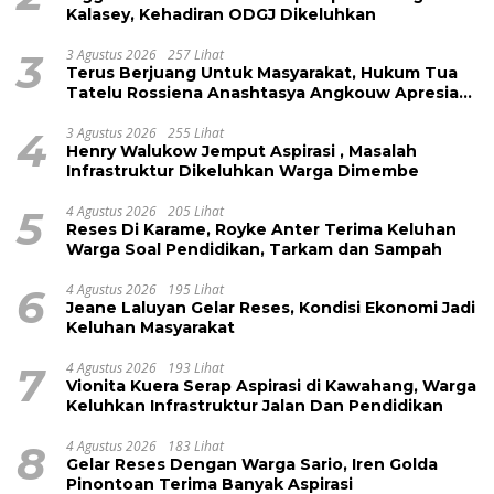
Kalasey, Kehadiran ODGJ Dikeluhkan
3
3 Agustus 2026
257 Lihat
Terus Berjuang Untuk Masyarakat, Hukum Tua
Tatelu Rossiena Anashtasya Angkouw Apresiasi
Kinerja Anggota DPRD Henry Walukow
4
3 Agustus 2026
255 Lihat
Henry Walukow Jemput Aspirasi , Masalah
Infrastruktur Dikeluhkan Warga Dimembe
5
4 Agustus 2026
205 Lihat
Reses Di Karame, Royke Anter Terima Keluhan
Warga Soal Pendidikan, Tarkam dan Sampah
6
4 Agustus 2026
195 Lihat
Jeane Laluyan Gelar Reses, Kondisi Ekonomi Jadi
Keluhan Masyarakat
7
4 Agustus 2026
193 Lihat
Vionita Kuera Serap Aspirasi di Kawahang, Warga
Keluhkan Infrastruktur Jalan Dan Pendidikan
8
4 Agustus 2026
183 Lihat
Gelar Reses Dengan Warga Sario, Iren Golda
Pinontoan Terima Banyak Aspirasi