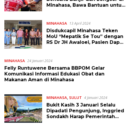
Minahasa, Bawa Bantuan untuk
Warga Terdampak
MINAHASA
13 April 2024
Disdukcapil Minahasa Teken
MoU “Mepatik Se Tou” dengan
RS Dr JH Awaloei, Pasien Dapat
Kemudahan
MINAHASA
24 Januari 2024
Felly Runtuwene Bersama BBPOM Gelar
Komunikasi Informasi Edukasi Obat dan
Makanan Aman di Minahasa
MINAHASA
,
SULUT
4 Januari 2024
Bukit Kasih 3 Januari Selalu
Dipadati Pengunjung, Inggried
Sondakh Harap Pemerintah
Memberikan Perhatian Serius