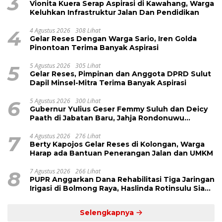
3
Vionita Kuera Serap Aspirasi di Kawahang, Warga
Keluhkan Infrastruktur Jalan Dan Pendidikan
4
4 Agustus 2026
308 Lihat
Gelar Reses Dengan Warga Sario, Iren Golda
Pinontoan Terima Banyak Aspirasi
5
5 Agustus 2026
305 Lihat
Gelar Reses, Pimpinan dan Anggota DPRD Sulut
Dapil Minsel-Mitra Terima Banyak Aspirasi
6
5 Agustus 2026
300 Lihat
Gubernur Yulius Geser Femmy Suluh dan Deicy
Paath di Jabatan Baru, Jahja Rondonuwu
Promosi jadi Kadis
7
4 Agustus 2026
276 Lihat
Berty Kapojos Gelar Reses di Kolongan, Warga
Harap ada Bantuan Penerangan Jalan dan UMKM
8
7 Agustus 2026
266 Lihat
PUPR Anggarkan Dana Rehabilitasi Tiga Jaringan
Irigasi di Bolmong Raya, Haslinda Rotinsulu Siap
Kawal
Selengkapnya