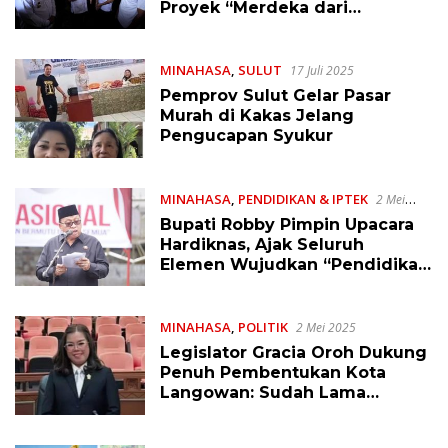
Proyek “Merdeka dari
Kegelapan” di Kampungnya
Presiden Prabowo
MINAHASA
,
SULUT
17 Juli 2025
Pemprov Sulut Gelar Pasar
Murah di Kakas Jelang
Pengucapan Syukur
MINAHASA
,
PENDIDIKAN & IPTEK
2 Mei
2025
Bupati Robby Pimpin Upacara
Hardiknas, Ajak Seluruh
Elemen Wujudkan “Pendidikan
Bermutu untuk Semua”
MINAHASA
,
POLITIK
2 Mei 2025
Legislator Gracia Oroh Dukung
Penuh Pembentukan Kota
Langowan: Sudah Lama
Dinantikan