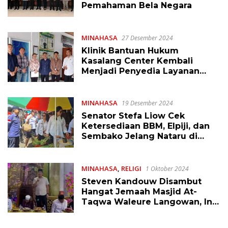
Pemahaman Bela Negara
MINAHASA
27 Desember 2024
Klinik Bantuan Hukum
Kasalang Center Kembali
Menjadi Penyedia Layanan
Posbakum PN Tondano 2025
MINAHASA
19 Desember 2024
Senator Stefa Liow Cek
Ketersediaan BBM, Elpiji, dan
Sembako Jelang Nataru di
Tondano
MINAHASA
,
RELIGI
1 Oktober 2024
Steven Kandouw Disambut
Hangat Jemaah Masjid At-
Taqwa Waleure Langowan, Ini
Ajakannya