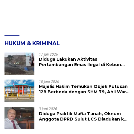
HUKUM & KRIMINAL
17 Juli 2026
Diduga Lakukan Aktivitas
Pertambangan Emas Ilegal di Kebun
Raya Megawati, Kepolisian Didesak
Tangkap Vinni Sondakh
10 Juni 2026
Majelis Hakim Temukan Objek Putusan
128 Berbeda dengan SHM 79, Ahli Waris
Ajukan Banding Atas Putusan PN
Tondano
3 Juni 2026
Diduga Praktik Mafia Tanah, Oknum
Anggota DPRD Sulut LCS Diadukan ke
BK dan MP