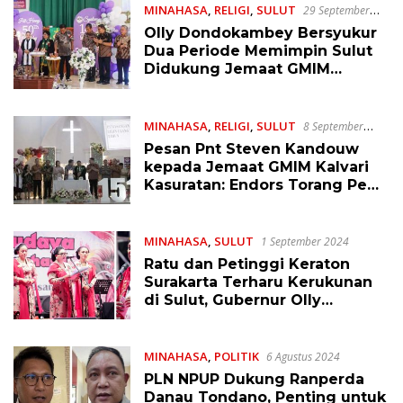
MINAHASA
,
RELIGI
,
SULUT
29 September
2024
Olly Dondokambey Bersyukur
Dua Periode Memimpin Sulut
Didukung Jemaat GMIM
Syalom Tompaso
MINAHASA
,
RELIGI
,
SULUT
8 September
2024
Pesan Pnt Steven Kandouw
kepada Jemaat GMIM Kalvari
Kasuratan: Endors Torang Pe
Kualitas SDM
MINAHASA
,
SULUT
1 September 2024
Ratu dan Petinggi Keraton
Surakarta Terharu Kerukunan
di Sulut, Gubernur Olly
Dondokambey Bilang Begini
MINAHASA
,
POLITIK
6 Agustus 2024
PLN NPUP Dukung Ranperda
Danau Tondano, Penting untuk