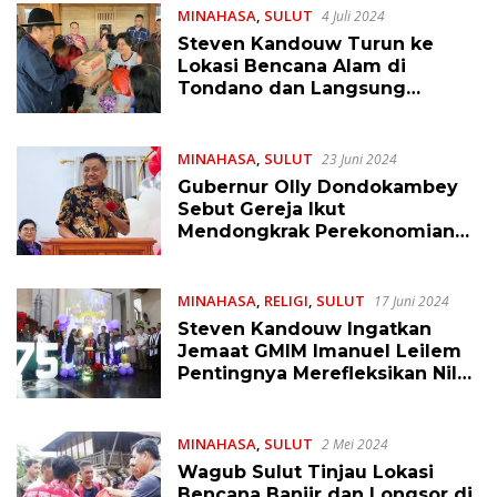
MINAHASA
,
SULUT
4 Juli 2024
Steven Kandouw Turun ke
Lokasi Bencana Alam di
Tondano dan Langsung
Berikan Bantuan
MINAHASA
,
SULUT
23 Juni 2024
Gubernur Olly Dondokambey
Sebut Gereja Ikut
Mendongkrak Perekonomian
Sulut
MINAHASA
,
RELIGI
,
SULUT
17 Juni 2024
Steven Kandouw Ingatkan
Jemaat GMIM Imanuel Leilem
Pentingnya Merefleksikan Nilai
Gereja di Mata Tuhan
MINAHASA
,
SULUT
2 Mei 2024
Wagub Sulut Tinjau Lokasi
Bencana Banjir dan Longsor di