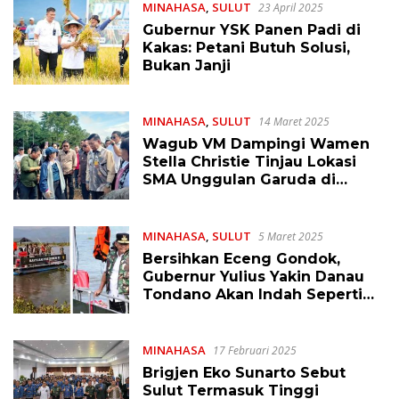
MINAHASA
,
SULUT
23 April 2025
Gubernur YSK Panen Padi di
Kakas: Petani Butuh Solusi,
Bukan Janji
MINAHASA
,
SULUT
14 Maret 2025
Wagub VM Dampingi Wamen
Stella Christie Tinjau Lokasi
SMA Unggulan Garuda di
Kampung Presiden Prabowo
MINAHASA
,
SULUT
5 Maret 2025
Bersihkan Eceng Gondok,
Gubernur Yulius Yakin Danau
Tondano Akan Indah Seperti
Danau Tiberias Israel
MINAHASA
17 Februari 2025
Brigjen Eko Sunarto Sebut
Sulut Termasuk Tinggi