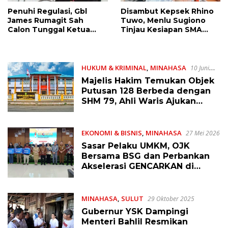
Penuhi Regulasi, Gbl
Disambut Kepsek Rhino
James Rumagit Sah
Tuwo, Menlu Sugiono
Calon Tunggal Ketua
Tinjau Kesiapan SMA
Umum KGPM 2026-2031
Taruna Nusantara
Langowan dan Ini
Arahannya
HUKUM & KRIMINAL
,
MINAHASA
10 Juni
2026
Majelis Hakim Temukan Objek
Putusan 128 Berbeda dengan
SHM 79, Ahli Waris Ajukan
Banding Atas Putusan PN
Tondano
EKONOMI & BISNIS
,
MINAHASA
27 Mei 2026
Sasar Pelaku UMKM, OJK
Bersama BSG dan Perbankan
Akselerasi GENCARKAN di
Tondano
MINAHASA
,
SULUT
29 Oktober 2025
Gubernur YSK Dampingi
Menteri Bahlil Resmikan