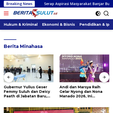
Langsung
Breaking News
Serap Aspirasi Masyarakat Banjar Buana Kerta Desa Mop
ke
konten
Hukum & Kriminal
Ekonomi & Bisnis
Pendidikan & Ipt
Berita Minahasa
Gubernur Yulius Geser
Andi dan Marsya Raih
Femmy Suluh dan Deicy
Gelar Nyong dan Nona
Paath di Jabatan Baru,
Manado 2026, Ini
Jahja Rondonuwu
Pemenang Selengkapnya
Promosi jadi Kadis