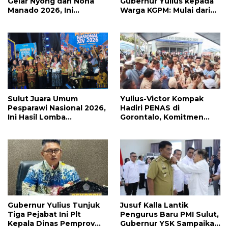
Gelar Nyong dan Nona
Gubernur Yulius kepada
Manado 2026, Ini
Warga KGPM: Mulai dari
Pemenang Selengkapnya
Pergantian Pengurus
Hingga Politik Praktis
Sulut Juara Umum
Yulius-Victor Kompak
Pesparawi Nasional 2026,
Hadiri PENAS di
Ini Hasil Lomba
Gorontalo, Komitmen
Selengkapnya
Pemprov Sulut Dukung
Program Ketahanan
Pangan Presiden
Prabowo
Gubernur Yulius Tunjuk
Jusuf Kalla Lantik
Tiga Pejabat Ini Plt
Pengurus Baru PMI Sulut,
Kepala Dinas Pemprov
Gubernur YSK Sampaikan