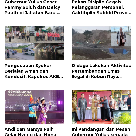
Gubernur Yulius Geser
Pekan Disiplin Cegah
Femmy Suluh dan Deicy
Pelanggaran Personel,
Paath di Jabatan Baru,
Gaktibplin Subbid Provos
Jahja Rondonuwu
Polda Sulut Sambangi
Promosi jadi Kadis
‎Polres Mitra
Pengucapan Syukur
Diduga Lakukan Aktivitas
Berjalan Aman dan
Pertambangan Emas
Kondusif, Kapolres AKBP
Ilegal di Kebun Raya
Handoko Sanjaya
Megawati, Kepolisian
Apresiasi Masyarakat
Didesak Tangkap Vinni
Mitra
Sondakh
Andi dan Marsya Raih
Ini Pandangan dan Pesan
Gelar Nyong dan Nona
Gubernur Yulius kepada