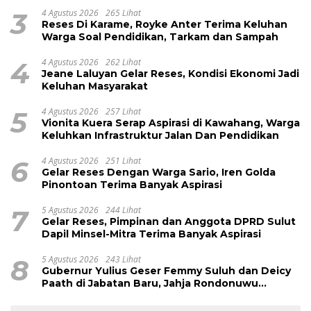
3
4 Agustus 2026
265 Lihat
Reses Di Karame, Royke Anter Terima Keluhan
Warga Soal Pendidikan, Tarkam dan Sampah
4
4 Agustus 2026
262 Lihat
Jeane Laluyan Gelar Reses, Kondisi Ekonomi Jadi
Keluhan Masyarakat
5
4 Agustus 2026
257 Lihat
Vionita Kuera Serap Aspirasi di Kawahang, Warga
Keluhkan Infrastruktur Jalan Dan Pendidikan
6
4 Agustus 2026
251 Lihat
Gelar Reses Dengan Warga Sario, Iren Golda
Pinontoan Terima Banyak Aspirasi
7
5 Agustus 2026
244 Lihat
Gelar Reses, Pimpinan dan Anggota DPRD Sulut
Dapil Minsel-Mitra Terima Banyak Aspirasi
8
5 Agustus 2026
243 Lihat
Gubernur Yulius Geser Femmy Suluh dan Deicy
Paath di Jabatan Baru, Jahja Rondonuwu
Promosi jadi Kadis