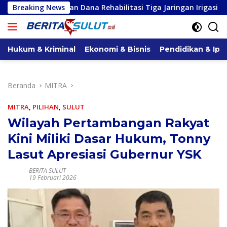
Langsung
Dana Rehabilitasi Tiga Jaringan Irigasi di Bolmong Raya, Hasli
Breaking News
ke
konten
Hukum & Kriminal
Ekonomi & Bisnis
Pendidikan & Ipt
Beranda
MITRA
MITRA
,
PILIHAN
,
SULUT
Wilayah Pertambangan Rakyat
Kini Miliki Dasar Hukum, Tonny
Lasut Apresiasi Gubernur YSK
BERITA SULUT
19 Februari 2026