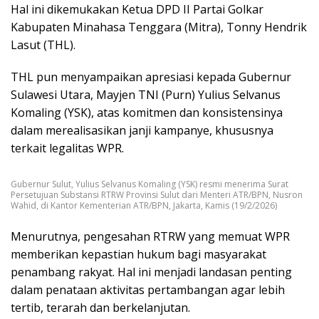
Hal ini dikemukakan Ketua DPD II Partai Golkar
Kabupaten Minahasa Tenggara (Mitra), Tonny Hendrik
Lasut (THL).
THL pun menyampaikan apresiasi kepada Gubernur
Sulawesi Utara, Mayjen TNI (Purn) Yulius Selvanus
Komaling (YSK), atas komitmen dan konsistensinya
dalam merealisasikan janji kampanye, khususnya
terkait legalitas WPR.
Gubernur Sulut, Yulius Selvanus Komaling (YSK) resmi menerima Surat
Persetujuan Substansi RTRW Provinsi Sulut dari Menteri ATR/BPN, Nusron
Wahid, di Kantor Kementerian ATR/BPN, Jakarta, Kamis (19/2/2026)
Menurutnya, pengesahan RTRW yang memuat WPR
memberikan kepastian hukum bagi masyarakat
penambang rakyat. Hal ini menjadi landasan penting
dalam penataan aktivitas pertambangan agar lebih
tertib, terarah dan berkelanjutan.