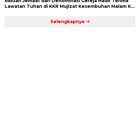
Ribuan Jemaat dari Denominasi Gereja Hadir Terima
Lawatan Tuhan di KKR Mujizat Kesembuhan Malam Ke
3
Selengkapnya