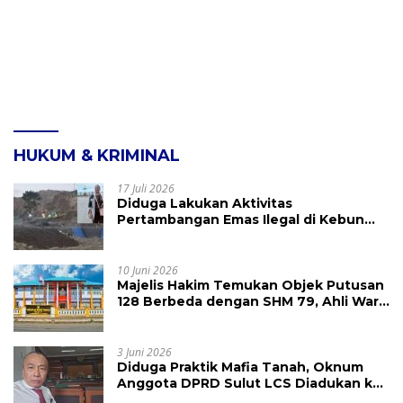
HUKUM & KRIMINAL
17 Juli 2026
Diduga Lakukan Aktivitas
Pertambangan Emas Ilegal di Kebun
Raya Megawati, Kepolisian Didesak
Tangkap Vinni Sondakh
10 Juni 2026
Majelis Hakim Temukan Objek Putusan
128 Berbeda dengan SHM 79, Ahli Waris
Ajukan Banding Atas Putusan PN
Tondano
3 Juni 2026
Diduga Praktik Mafia Tanah, Oknum
Anggota DPRD Sulut LCS Diadukan ke
BK dan MP