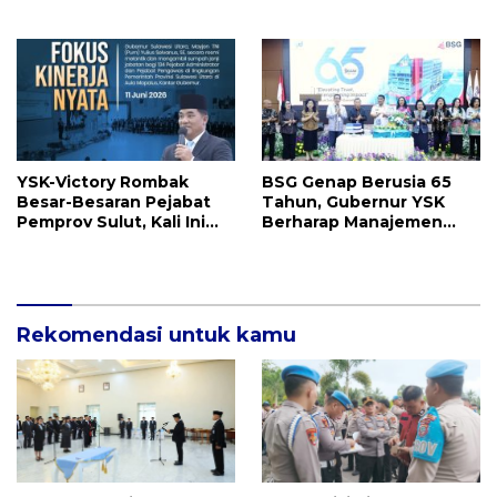
Sulut, Ada yang
Ini
Menyusul?
YSK-Victory Rombak
BSG Genap Berusia 65
Besar-Besaran Pejabat
Tahun, Gubernur YSK
Pemprov Sulut, Kali Ini
Berharap Manajemen
Ada 134 Jabatan dan Ini
Terus Berinovasi dan
Daftarnya
Ekspansi Bisnis
Rekomendasi untuk kamu