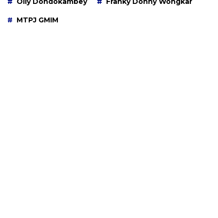
Olly Dondokambey
Franky Donny Wongkar
MTPJ GMIM