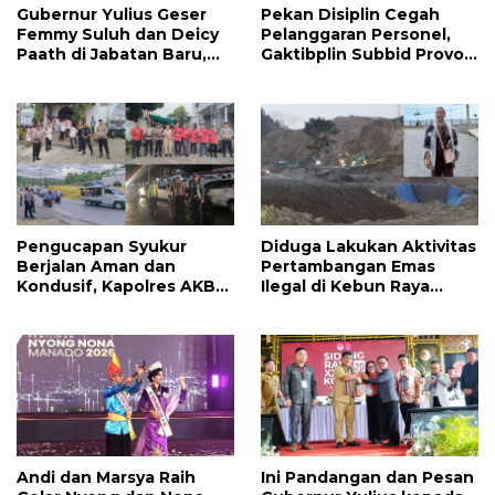
Gubernur Yulius Geser
Pekan Disiplin Cegah
Femmy Suluh dan Deicy
Pelanggaran Personel,
Paath di Jabatan Baru,
Gaktibplin Subbid Provos
Jahja Rondonuwu
Polda Sulut Sambangi
Promosi jadi Kadis
‎Polres Mitra
Pengucapan Syukur
Diduga Lakukan Aktivitas
Berjalan Aman dan
Pertambangan Emas
Kondusif, Kapolres AKBP
Ilegal di Kebun Raya
Handoko Sanjaya
Megawati, Kepolisian
Apresiasi Masyarakat
Didesak Tangkap Vinni
Mitra
Sondakh
Andi dan Marsya Raih
Ini Pandangan dan Pesan