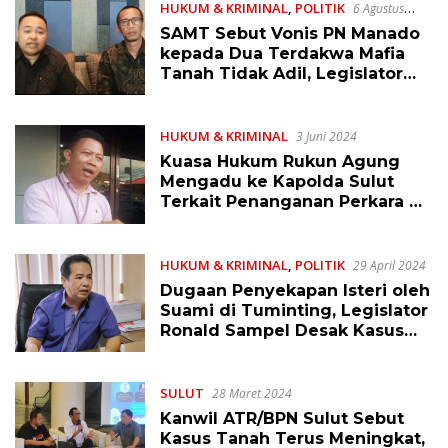
HUKUM & KRIMINAL
,
POLITIK
6 Agustus
2024
SAMT Sebut Vonis PN Manado
kepada Dua Terdakwa Mafia
Tanah Tidak Adil, Legislator
Sulut Ini Bilang Tak Masuk Akal
HUKUM & KRIMINAL
3 Juni 2024
Kuasa Hukum Rukun Agung
Mengadu ke Kapolda Sulut
Terkait Penanganan Perkara di
Polsek Malalayang Tahun 2021
HUKUM & KRIMINAL
,
POLITIK
29 April 2024
Dugaan Penyekapan Isteri oleh
Suami di Tuminting, Legislator
Ronald Sampel Desak Kasus
Diusut Tuntas
SULUT
28 Maret 2024
Kanwil ATR/BPN Sulut Sebut
Kasus Tanah Terus Meningkat,