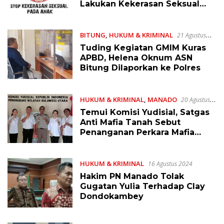
Lakukan Kekerasan Seksual
pada Anak, Terlapor RK
Membantah
BITUNG
,
HUKUM & KRIMINAL
21 Agustus
2024
Tuding Kegiatan GMIM Kuras
APBD, Helena Oknum ASN
Bitung Dilaporkan ke Polres
HUKUM & KRIMINAL
,
MANADO
20 Agustus
2024
Temui Komisi Yudisial, Satgas
Anti Mafia Tanah Sebut
Penanganan Perkara Mafia
Tanah di Sulut Belum
Memuaskan
HUKUM & KRIMINAL
16 Agustus 2024
Hakim PN Manado Tolak
Gugatan Yulia Terhadap Clay
Dondokambey