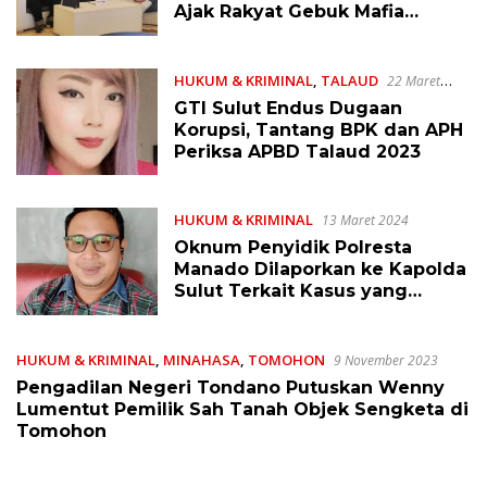
Ajak Rakyat Gebuk Mafia
Tanah!
HUKUM & KRIMINAL
,
TALAUD
22 Maret
2024
GTI Sulut Endus Dugaan
Korupsi, Tantang BPK dan APH
Periksa APBD Talaud 2023
HUKUM & KRIMINAL
13 Maret 2024
Oknum Penyidik Polresta
Manado Dilaporkan ke Kapolda
Sulut Terkait Kasus yang
Ditangani Percy Lontoh
HUKUM & KRIMINAL
,
MINAHASA
,
TOMOHON
9 November 2023
Pengadilan Negeri Tondano Putuskan Wenny
Lumentut Pemilik Sah Tanah Objek Sengketa di
Tomohon