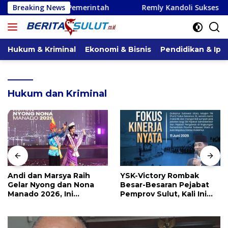
Langsung
Pemerintah
Breaking News
Remly Kandoli Sukses Perjuangkan Perbaika
ke
konten
Hukum & Kriminal
Ekonomi & Bisnis
Pendidikan & Ipt
Hukum dan Kriminal
Andi dan Marsya Raih
YSK-Victory Rombak
Gelar Nyong dan Nona
Besar-Besaran Pejabat
Manado 2026, Ini
Pemprov Sulut, Kali Ini
Pemenang Selengkapnya
Ada 134 Jabatan dan Ini
Daftarnya