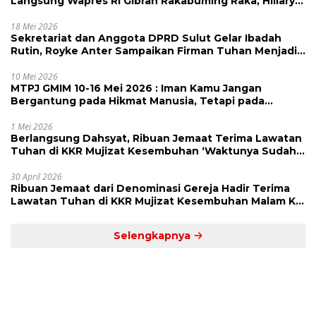
Langsung Wapres RI Gibran Rakabuming Raka, Hillary
Julia Tuwo Beri Apresiasi Tinggi
18 Mei 2026
Sekretariat dan Anggota DPRD Sulut Gelar Ibadah
Rutin, Royke Anter Sampaikan Firman Tuhan Menjadi
Alarm dan Pengingat
10 Mei 2026
MTPJ GMIM 10-16 Mei 2026 : Iman Kamu Jangan
Bergantung pada Hikmat Manusia, Tetapi pada
Kekuatan Allah
1 Mei 2026
Berlangsung Dahsyat, Ribuan Jemaat Terima Lawatan
Tuhan di KKR Mujizat Kesembuhan ‘Waktunya Sudah
Dekat’
30 April 2026
Ribuan Jemaat dari Denominasi Gereja Hadir Terima
Lawatan Tuhan di KKR Mujizat Kesembuhan Malam Ke
3
Selengkapnya