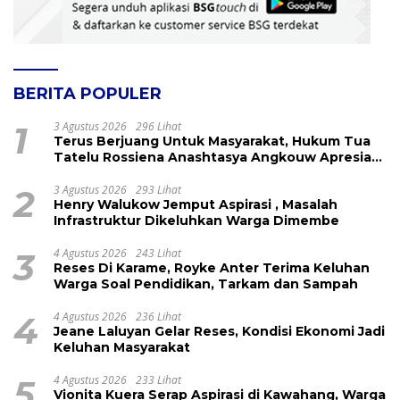
BERITA POPULER
1
3 Agustus 2026
296 Lihat
Terus Berjuang Untuk Masyarakat, Hukum Tua
Tatelu Rossiena Anashtasya Angkouw Apresiasi
Kinerja Anggota DPRD Henry Walukow
2
3 Agustus 2026
293 Lihat
Henry Walukow Jemput Aspirasi , Masalah
Infrastruktur Dikeluhkan Warga Dimembe
3
4 Agustus 2026
243 Lihat
Reses Di Karame, Royke Anter Terima Keluhan
Warga Soal Pendidikan, Tarkam dan Sampah
4
4 Agustus 2026
236 Lihat
Jeane Laluyan Gelar Reses, Kondisi Ekonomi Jadi
Keluhan Masyarakat
5
4 Agustus 2026
233 Lihat
Vionita Kuera Serap Aspirasi di Kawahang, Warga