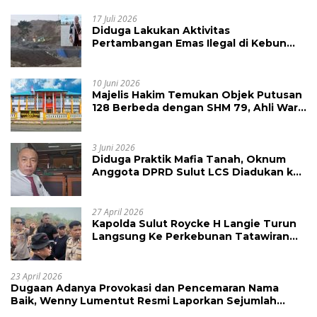
17 Juli 2026
Diduga Lakukan Aktivitas
Pertambangan Emas Ilegal di Kebun
Raya Megawati, Kepolisian Didesak
Tangkap Vinni Sondakh
10 Juni 2026
Majelis Hakim Temukan Objek Putusan
128 Berbeda dengan SHM 79, Ahli Waris
Ajukan Banding Atas Putusan PN
Tondano
3 Juni 2026
Diduga Praktik Mafia Tanah, Oknum
Anggota DPRD Sulut LCS Diadukan ke
BK dan MP
27 April 2026
Kapolda Sulut Roycke H Langie Turun
Langsung Ke Perkebunan Tatawiran
Tinjau Polemik Lahan 55 Hektare
23 April 2026
Dugaan Adanya Provokasi dan Pencemaran Nama
Baik, Wenny Lumentut Resmi Laporkan Sejumlah
Bakal Calon Hukum Tua Desa Koha