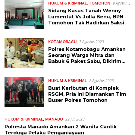
HUKUM & KRIMINAL
,
TOMOHON
9 Agustus
2023
Sidang Kasus Tanah Wenny
Lumentut Vs Jolla Benu, BPN
Tomohon Tak Hadirkan Saksi
KOTAMOBAGU
7 Agustus 2023
Polres Kotamobagu Amankan
Seorang Warga Mitra dan
Babuk 6 Paket Sabu, Dikirim
dari Palu
HUKUM & KRIMINAL
2 Agustus 2023
Buat Keributan di Komplek
RSGM, Pria Ini Diamankan Tim
Buser Polres Tomohon
HUKUM & KRIMINAL
,
MANADO
22 Juli 2023
Polresta Manado Amankan 2 Wanita Cantik
Terduga Pelaku Penganiayaan