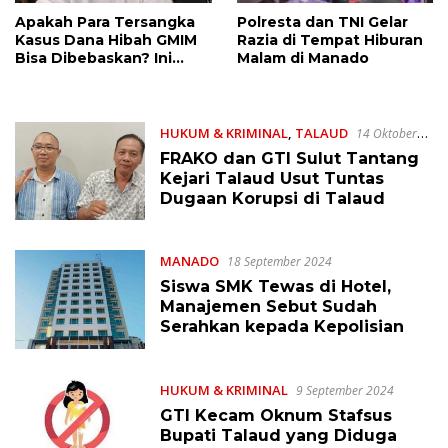
Apakah Para Tersangka
Polresta dan TNI Gelar
Kasus Dana Hibah GMIM
Razia di Tempat Hiburan
Bisa Dibebaskan? Ini
Malam di Manado
Tanggapan Praktisi
Hukum Herry Pudi
HUKUM & KRIMINAL
,
TALAUD
14 Oktober
2024
FRAKO dan GTI Sulut Tantang
Kejari Talaud Usut Tuntas
Dugaan Korupsi di Talaud
MANADO
18 September 2024
Siswa SMK Tewas di Hotel,
Manajemen Sebut Sudah
Serahkan kepada Kepolisian
HUKUM & KRIMINAL
9 September 2024
GTI Kecam Oknum Stafsus
Bupati Talaud yang Diduga