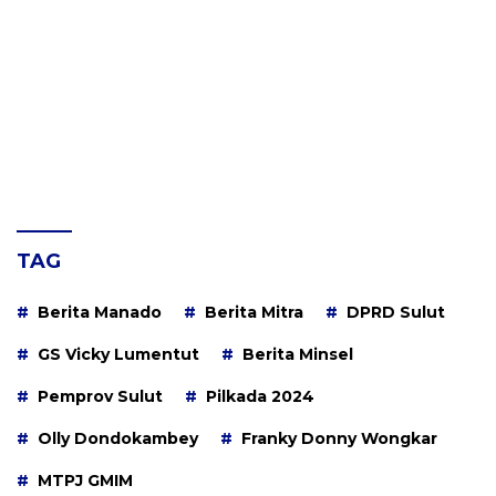
TAG
Berita Manado
Berita Mitra
DPRD Sulut
GS Vicky Lumentut
Berita Minsel
Pemprov Sulut
Pilkada 2024
Olly Dondokambey
Franky Donny Wongkar
MTPJ GMIM