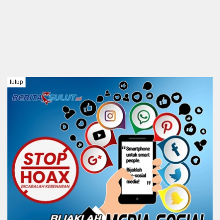
tutup
TENTANG KAMI
REDAKSI
DISCLAIMER
PEDOMAN MEDIA SIBER
KODE ETIK
Copyright @ 2021 BERITA SULUT #BeritaTanpaBatas