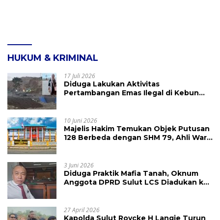
HUKUM & KRIMINAL
17 Juli 2026
Diduga Lakukan Aktivitas
Pertambangan Emas Ilegal di Kebun
Raya Megawati, Kepolisian Didesak
Tangkap Vinni Sondakh
10 Juni 2026
Majelis Hakim Temukan Objek Putusan
128 Berbeda dengan SHM 79, Ahli Waris
Ajukan Banding Atas Putusan PN
Tondano
3 Juni 2026
Diduga Praktik Mafia Tanah, Oknum
Anggota DPRD Sulut LCS Diadukan ke
BK dan MP
27 April 2026
Kapolda Sulut Roycke H Langie Turun