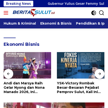
Langsung
asi
Breaking News
Gubernur Yulius Geser Femmy Suluh dan Deicy Paath
ke
konten
Hukum & Kriminal
Ekonomi & Bisnis
Pendidikan & Ipt
Ekonomi Bisnis
Andi dan Marsya Raih
YSK-Victory Rombak
Gelar Nyong dan Nona
Besar-Besaran Pejabat
Manado 2026, Ini
Pemprov Sulut, Kali Ini
Pemenang Selengkapnya
Ada 134 Jabatan dan Ini
Daftarnya