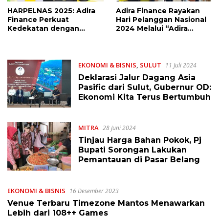
HARPELNAS 2025: Adira
Adira Finance Rayakan
Finance Perkuat
Hari Pelanggan Nasional
Kedekatan dengan
2024 Melalui “Adira
Pelanggan Lewat
Menyapa Sahabat”
Program “Terima Kasih
Sahabat”
EKONOMI & BISNIS
,
SULUT
11 Juli 2024
Deklarasi Jalur Dagang Asia
Pasific dari Sulut, Gubernur OD:
Ekonomi Kita Terus Bertumbuh
MITRA
28 Juni 2024
Tinjau Harga Bahan Pokok, Pj
Bupati Sorongan Lakukan
Pemantauan di Pasar Belang
EKONOMI & BISNIS
16 Desember 2023
Venue Terbaru Timezone Mantos Menawarkan
Lebih dari 108++ Games