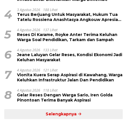
4
3 Agustus 2026
188 Lihat
Terus Berjuang Untuk Masyarakat, Hukum Tua
Tatelu Rossiena Anashtasya Angkouw Apresiasi
Kinerja Anggota DPRD Henry Walukow
5
4 Agustus 2026
137 Lihat
Reses Di Karame, Royke Anter Terima Keluhan
Warga Soal Pendidikan, Tarkam dan Sampah
6
4 Agustus 2026
133 Lihat
Jeane Laluyan Gelar Reses, Kondisi Ekonomi Jadi
Keluhan Masyarakat
7
4 Agustus 2026
121 Lihat
Vionita Kuera Serap Aspirasi di Kawahang, Warga
Keluhkan Infrastruktur Jalan Dan Pendidikan
8
4 Agustus 2026
118 Lihat
Gelar Reses Dengan Warga Sario, Iren Golda
Pinontoan Terima Banyak Aspirasi
Selengkapnya